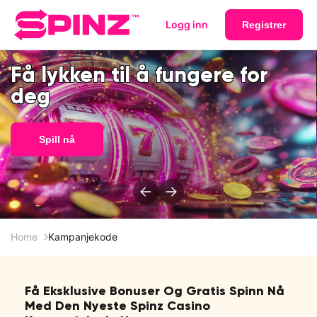
Logg inn
Registrer
Få lykken til å fungere for
deg
Spill nå
Home
Kampanjekode
Få Eksklusive Bonuser Og Gratis Spinn Nå
Med Den Nyeste Spinz Casino