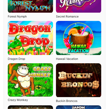
Forest Nymph
Secret Romance
Dragon Drop
Hawaii Vacation
Crazy Monkey
Buckin Broncos