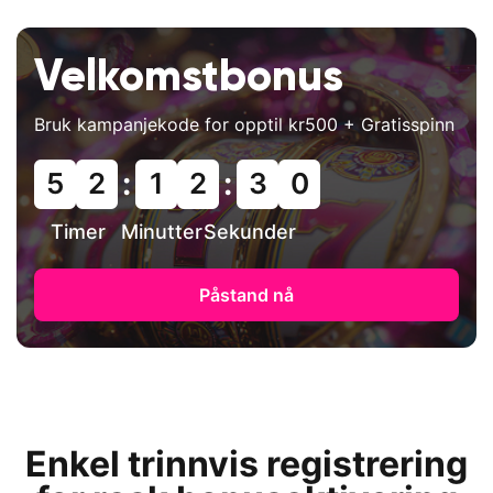
Velkomstbonus
Bruk kampanjekode for opptil kr500 + Gratisspinn
:
:
5
2
1
2
2
9
Timer
Minutter
Sekunder
Påstand nå
Enkel trinnvis registrering