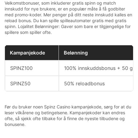
Velkomstbonuser, som inkluderer gratis spinn og match
innskudd for nye brukere, er en populær måte å få godbiter
med promo-koder. Mer penger på ditt neste innskudd kalles en
reload bonus. Du kan spille spilleautomater gratis med gratis
spinn. Lojalitet Belønninger: Gaver som bare er tilgjengelige for
spillere som spiller ofte.
Kampanjekode
Belønning
SPINZ100
100% innskuddsbonus + 50 grat
SPINZ50
50% reloadbonus
Før du bruker noen Spinz Casino kampanjekode, sørg for at du
leser vilkårene og betingelsene. Kampanjekoder kan endres
ofte, så sjekk ofte tilbake for å finne de nyeste tilbudene og
bonusene.