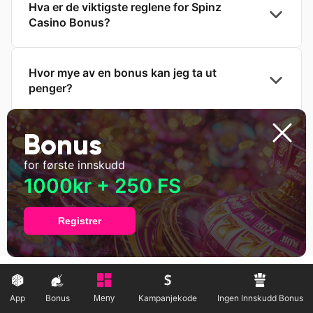
Hva er de viktigste reglene for Spinz
Casino Bonus?
Hvor mye av en bonus kan jeg ta ut
penger?
Bonus
Er det lovlig og lisensiert for folk i Norge
å spille på Spinz Casino?
for første innskudd
1000kr + 250 FS
Kan jeg bruke telefonen min til å få
kampanjekodebonuser?
Registrer
App
Bonus
Kampanjekode
Ingen Innskudd Bonus
Meny