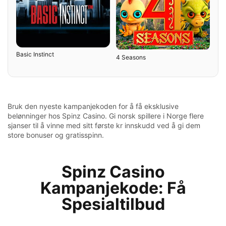
Basic Instinct
4 Seasons
Bruk den nyeste kampanjekoden for å få eksklusive
belønninger hos Spinz Casino. Gi norsk spillere i Norge flere
sjanser til å vinne med sitt første kr innskudd ved å gi dem
store bonuser og gratisspinn.
Spinz Casino
Kampanjekode: Få
Spesialtilbud